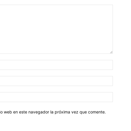
Nombre:
Correo
electróni
Sitio
web:
itio web en este navegador la próxima vez que comente.