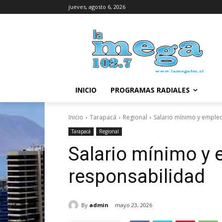
jueves, agosto 6, 2026
INICIO
PROGRAMAS RADIALES
Inicio
Tarapacá
Regional
Salario mínimo y emple
Tarapacá
Regional
Salario mínimo y 
responsabilidad
By
admin
mayo 23, 2026