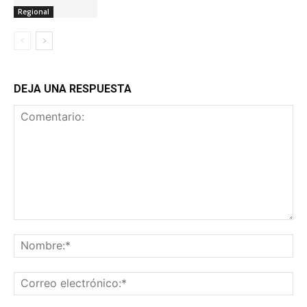
Regional
DEJA UNA RESPUESTA
Comentario:
No
Co
ele