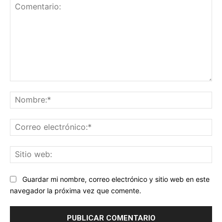
Comentario:
No
Co
ele
Sit
we
Guardar mi nombre, correo electrónico y sitio web en este
navegador la próxima vez que comente.