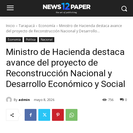
Inicio
Tarapacá
Economía
Ministro de Hacienda destaca avance
del proyecto de Reconstrucción Nacional y Desarrollo...
Economía
Política
Nacional
Ministro de Hacienda destaca
avance del proyecto de
Reconstrucción Nacional y
Desarrollo Económico y Social
By
admin
mayo 8, 2026
756
0