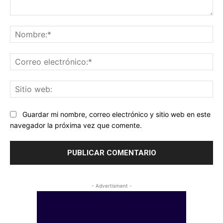
Comentario:
No
Co
ele
Sit
we
Guardar mi nombre, correo electrónico y sitio web en este
navegador la próxima vez que comente.
- Advertisment -