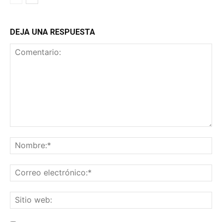
DEJA UNA RESPUESTA
Comentario:
No
Co
ele
Sit
we