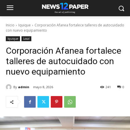
Inicio
Iquique
Corporación Afanea fortalece talleres de autocuidado
con nuevo equipamiento
Iquique
Local
Corporación Afanea fortalece
talleres de autocuidado con
nuevo equipamiento
By
admin
mayo 8, 2026
241
0