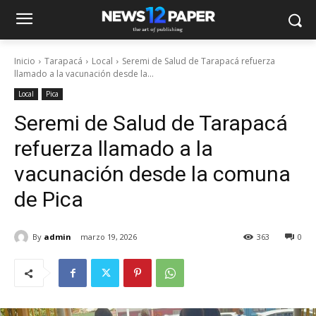
Inicio
Tarapacá
Local
Seremi de Salud de Tarapacá refuerza
llamado a la vacunación desde la...
Local
Pica
Seremi de Salud de Tarapacá
refuerza llamado a la
vacunación desde la comuna
de Pica
By
admin
marzo 19, 2026
363
0