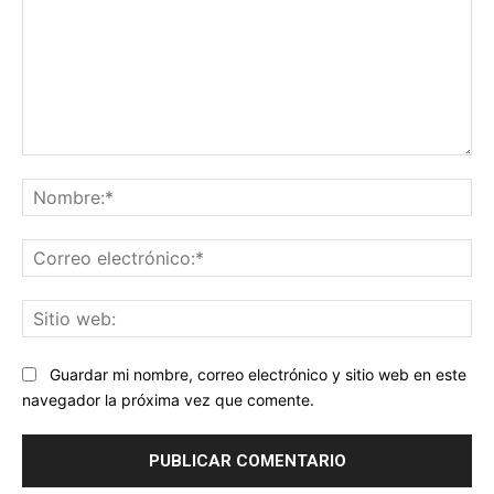
Comentario:
No
Co
ele
Sit
we
Guardar mi nombre, correo electrónico y sitio web en este
navegador la próxima vez que comente.