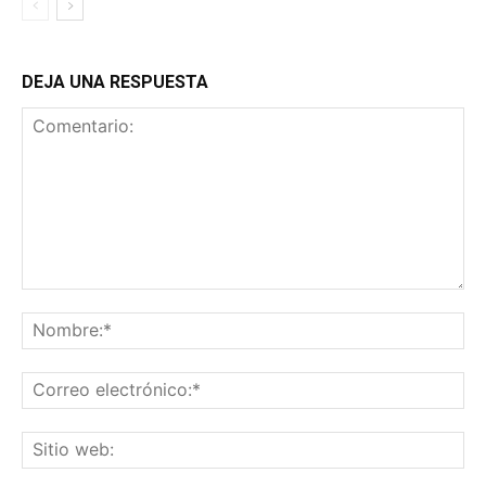
DEJA UNA RESPUESTA
Comentario:
No
Co
ele
Sit
we