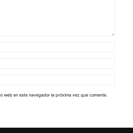
Nombre:
Correo
electróni
Sitio
web:
itio web en este navegador la próxima vez que comente.