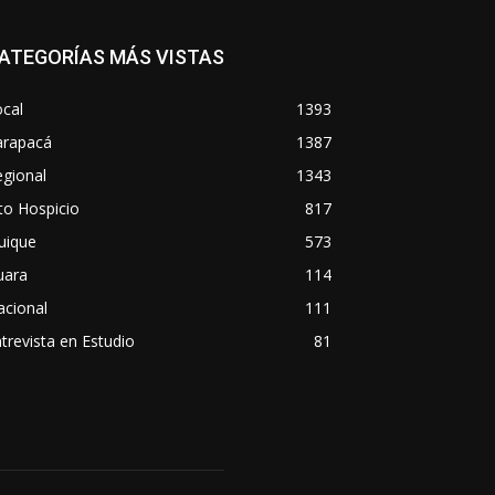
ATEGORÍAS MÁS VISTAS
cal
1393
arapacá
1387
gional
1343
to Hospicio
817
uique
573
uara
114
acional
111
trevista en Estudio
81