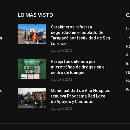
LO MAS VISTO
C
Carabineros refuerza
Lo
seguridad en el poblado de
T
an
Tarapacá por festividad de San
Lorenzo
Re
agosto 6, 2026
Al
Pareja fue detenida por
Iq
microtráfico de drogas en el
H
centro de Iquique
agosto 6, 2026
N
En
io
Municipalidad de Alto Hospicio
renueva Programa Red Local
de Apoyos y Cuidados
agosto 6, 2026