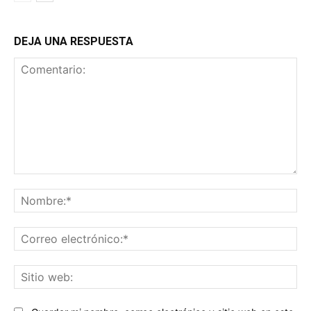
DEJA UNA RESPUESTA
Comentario:
No
Co
ele
Sit
we