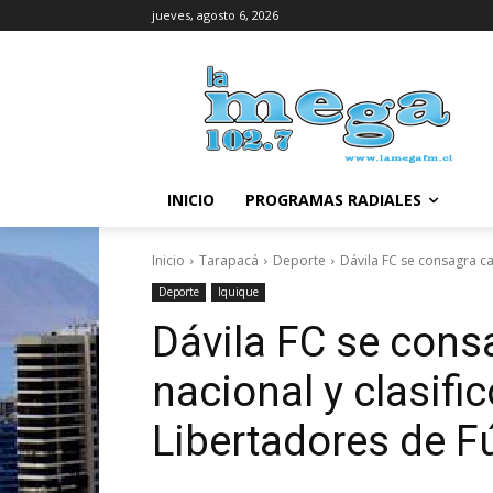
jueves, agosto 6, 2026
INICIO
PROGRAMAS RADIALES
Inicio
Tarapacá
Deporte
Dávila FC se consagra c
Deporte
Iquique
Dávila FC se con
nacional y clasif
Libertadores de F