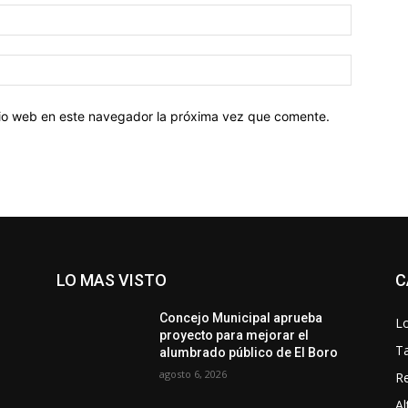
Correo
electróni
Sitio
web:
itio web en este navegador la próxima vez que comente.
LO MAS VISTO
C
Concejo Municipal aprueba
Lo
proyecto para mejorar el
T
alumbrado público de El Boro
agosto 6, 2026
Re
Al