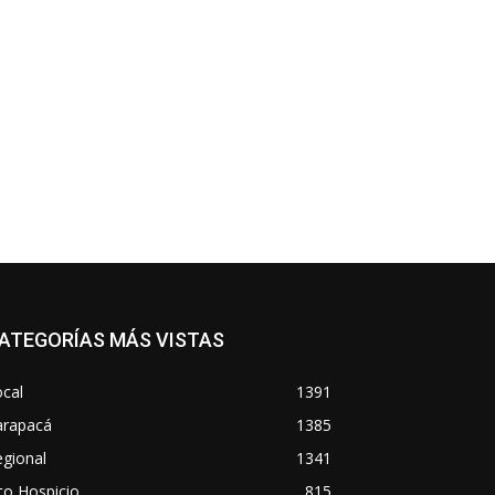
co:*
ATEGORÍAS MÁS VISTAS
cal
1391
arapacá
1385
gional
1341
to Hospicio
815