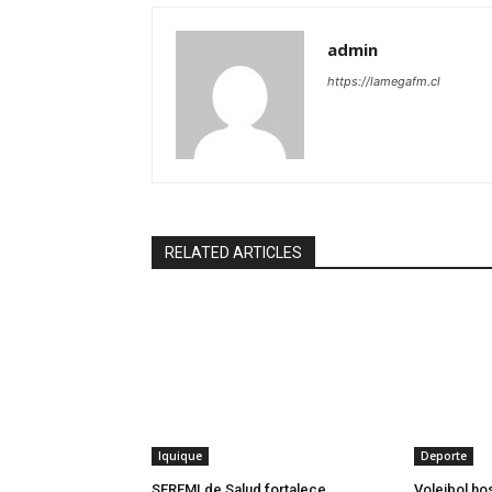
admin
https://lamegafm.cl
RELATED ARTICLES
Iquique
Deporte
SEREMI de Salud fortalece
Voleibol ho