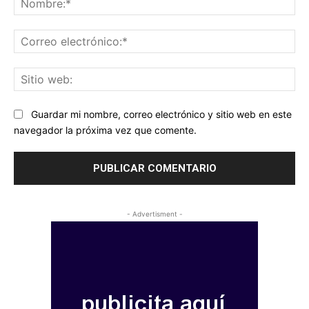
Co
ele
Sit
we
Guardar mi nombre, correo electrónico y sitio web en este
navegador la próxima vez que comente.
- Advertisment -