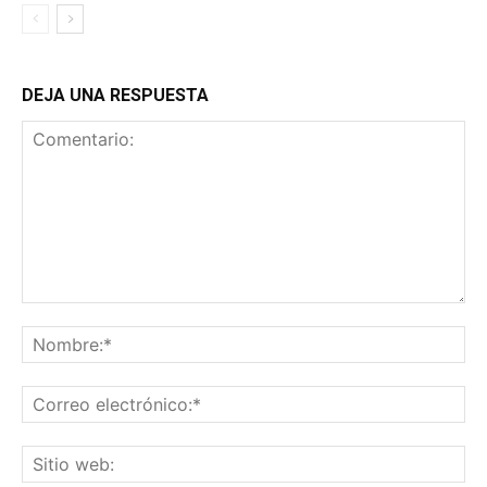
DEJA UNA RESPUESTA
Comentario:
No
Co
ele
Sit
we