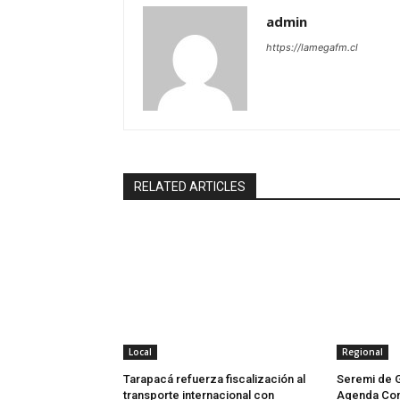
admin
https://lamegafm.cl
RELATED ARTICLES
Local
Regional
Tarapacá refuerza fiscalización al
Seremi de 
transporte internacional con
Agenda Con