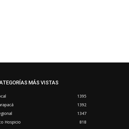
co:*
ATEGORÍAS MÁS VISTAS
cal
1395
arapacá
1392
gional
1347
to Hospicio
818