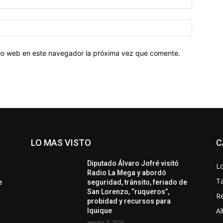
electróni
Sitio
web:
itio web en este navegador la próxima vez que comente.
LO MAS VISTO
C
Diputado Álvaro Jofré visitó
Lo
Radio La Mega y abordó
T
e
seguridad, tránsito, feriado de
San Lorenzo, “ruqueros”,
Re
probidad y recursos para
Al
Iquique
agosto 7, 2026