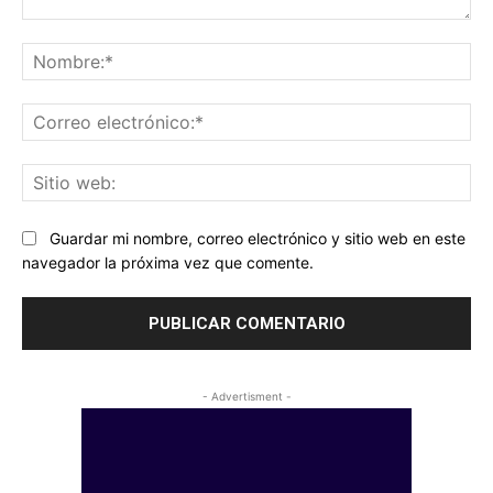
Comentario:
No
Co
ele
Sit
we
Guardar mi nombre, correo electrónico y sitio web en este
navegador la próxima vez que comente.
- Advertisment -