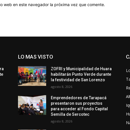
itio web en este navegador la próxima vez que comente.
LO MAS VISTO
C
ra
ZOFRI y Municipalidad de Huara
Lo
te
habilitarán Punto Verde durante
T
la festividad de San Lorenzo
agosto 8, 2026
Re
Al
Emprendedores de Tarapacá
presentaron sus proyectos
Iq
l
para acceder al Fondo Capital
H
Semilla de Sercotec
agosto 8, 2026
N