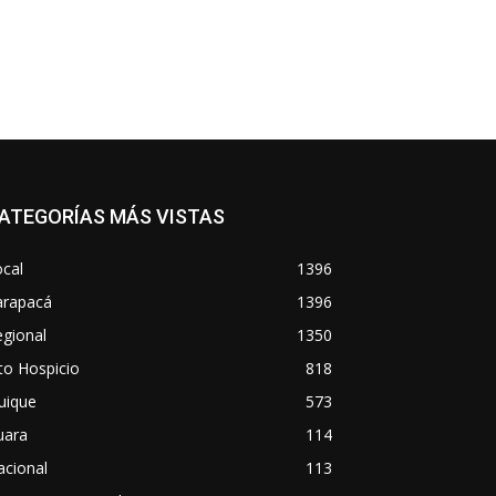
ATEGORÍAS MÁS VISTAS
cal
1396
arapacá
1396
gional
1350
to Hospicio
818
uique
573
uara
114
acional
113