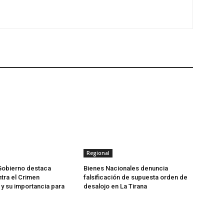
Regional
Gobierno destaca
Bienes Nacionales denuncia
tra el Crimen
falsificación de supuesta orden de
y su importancia para
desalojo en La Tirana