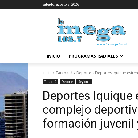
sábado, agosto 8, 2026
INICIO
PROGRAMAS RADIALES
Inicio
Tarapacá
Deporte
Deportes Iquique estren
Tarapacá
Deporte
Regional
Deportes Iquique 
complejo deportiv
formación juvenil