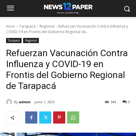
Inicio
Tarapacá
Regional
Refuerzan Vacunación Contra Influenza y
COVID-19 en Frontis del Gobierno Regional de...
Tarapacá
Regional
Refuerzan Vacunación Contra
Influenza y COVID-19 en
Frontis del Gobierno Regional
de Tarapacá
By
admin
junio 1, 2025
544
0