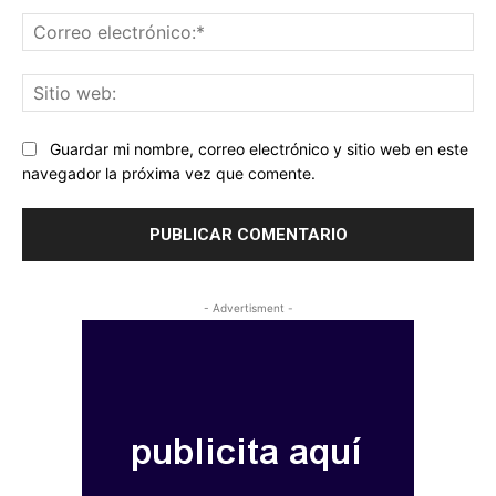
Co
ele
Sit
we
Guardar mi nombre, correo electrónico y sitio web en este
navegador la próxima vez que comente.
- Advertisment -