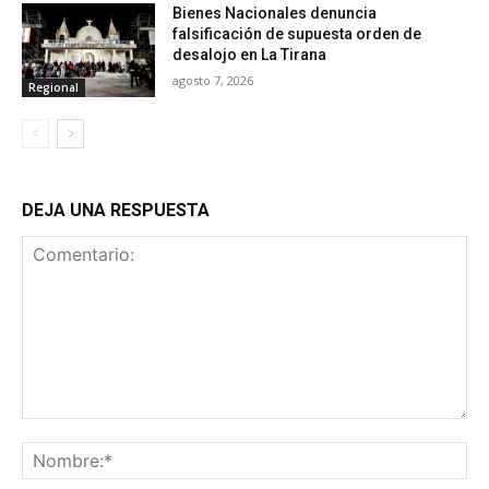
Bienes Nacionales denuncia
falsificación de supuesta orden de
desalojo en La Tirana
agosto 7, 2026
Regional
DEJA UNA RESPUESTA
Comentario:
No