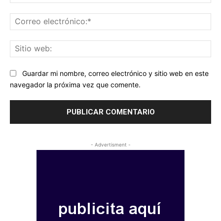
Co
ele
Sit
we
Guardar mi nombre, correo electrónico y sitio web en este
navegador la próxima vez que comente.
- Advertisment -