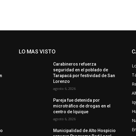
LO MAS VISTO
C
Carabineros refuerza
Lo
seguridad en el poblado de
T
an
Tarapacá por festividad de San
Lorenzo
Re
agosto 6, 2026
Al
Pareja fue detenida por
Iq
microtráfico de drogas en el
H
centro de Iquique
agosto 6, 2026
N
En
io
Municipalidad de Alto Hospicio