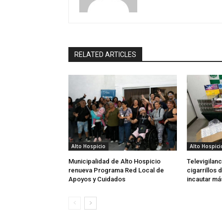
RELATED ARTICLES
Alto Hospicio
Alto Hospici
Municipalidad de Alto Hospicio
Televigilan
renueva Programa Red Local de
cigarrillos
Apoyos y Cuidados
incautar más