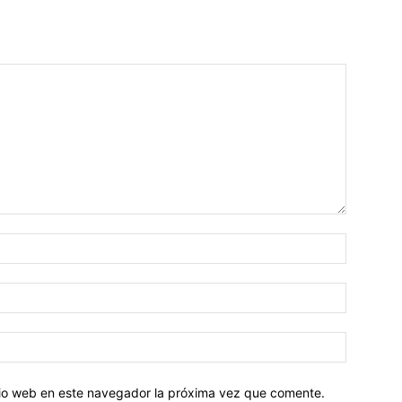
Nombre:
Correo
electróni
Sitio
web:
itio web en este navegador la próxima vez que comente.