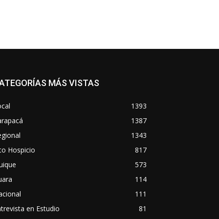
ATEGORÍAS MÁS VISTAS
cal
1393
arapacá
1387
gional
1343
to Hospicio
817
uique
573
uara
114
acional
111
trevista en Estudio
81