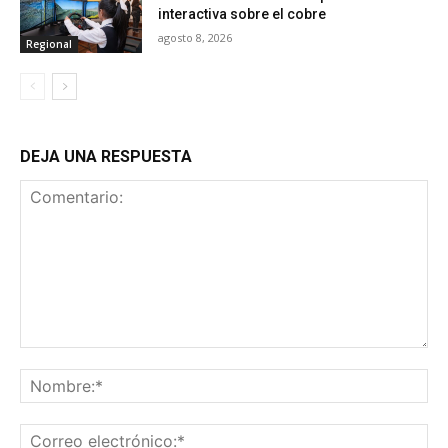
interactiva sobre el cobre
agosto 8, 2026
Regional
DEJA UNA RESPUESTA
Comentario:
No
Co