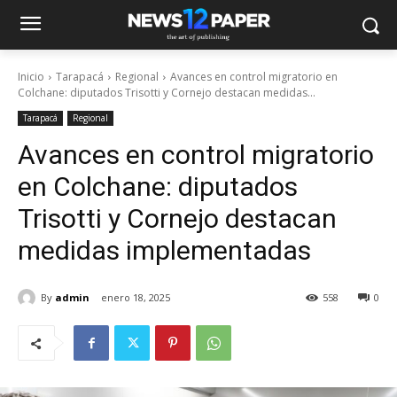
Inicio
Tarapacá
Regional
Avances en control migratorio en
Colchane: diputados Trisotti y Cornejo destacan medidas...
Tarapacá
Regional
Avances en control migratorio
en Colchane: diputados
Trisotti y Cornejo destacan
medidas implementadas
By
admin
enero 18, 2025
558
0