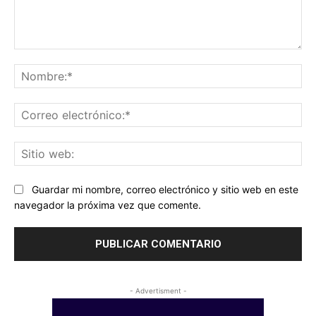
Comentario:
No
Co
ele
Sit
we
Guardar mi nombre, correo electrónico y sitio web en este
navegador la próxima vez que comente.
- Advertisment -