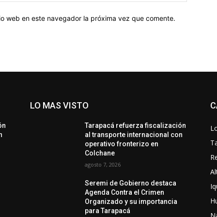
web:
itio web en este navegador la próxima vez que comente.
LO MAS VISTO
C
ón
Tarapacá refuerza fiscalización
Lo
n
al transporte internacional con
T
operativo fronterizo en
Colchane
Re
agosto 7, 2026
Al
Seremi de Gobierno destaca
Iq
Agenda Contra el Crimen
H
Organizado y su importancia
para Tarapacá
N