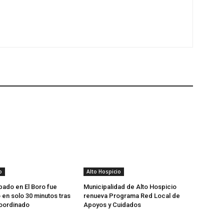
o
Alto Hospicio
bado en El Boro fue
Municipalidad de Alto Hospicio
en solo 30 minutos tras
renueva Programa Red Local de
coordinado
Apoyos y Cuidados