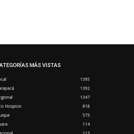
ATEGORÍAS MÁS VISTAS
cal
1395
arapacá
1392
gional
1347
to Hospicio
818
uique
573
uara
114
acional
113