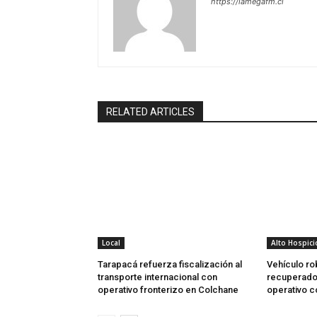
https://lamegafm.cl
RELATED ARTICLES
Local
Alto Hospici
Tarapacá refuerza fiscalización al
Vehículo ro
transporte internacional con
recuperado 
operativo fronterizo en Colchane
operativo 