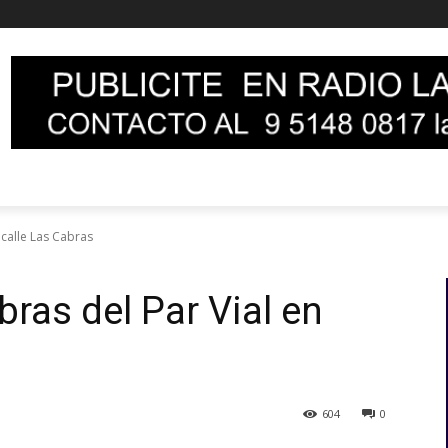
 calle Las Cabras
bras del Par Vial en
604
0