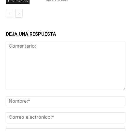
Alto Hospicio
DEJA UNA RESPUESTA
Comentario:
No
Co
ele