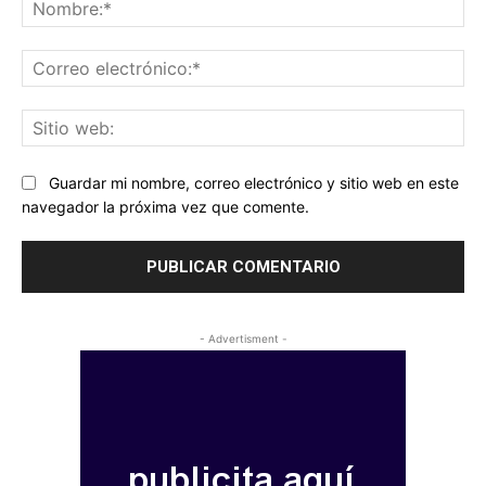
No
Co
ele
Sit
we
Guardar mi nombre, correo electrónico y sitio web en este
navegador la próxima vez que comente.
- Advertisment -