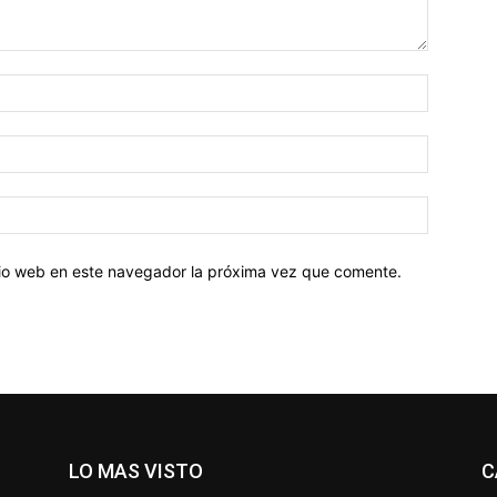
Nombre:
Correo
electróni
Sitio
web:
itio web en este navegador la próxima vez que comente.
LO MAS VISTO
C