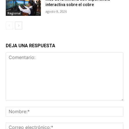
interactiva sobre el cobre
agosto 8, 2026
Regional
DEJA UNA RESPUESTA
Comentario:
No
Co