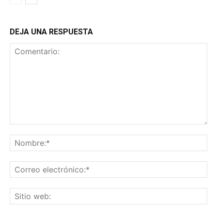
DEJA UNA RESPUESTA
Comentario:
No
Co
ele
Sit
we