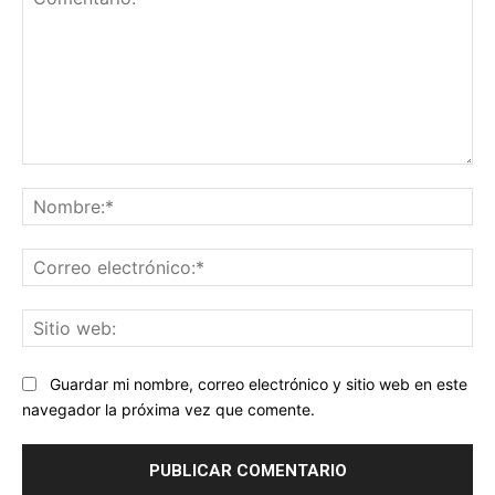
Comentario:
No
Co
ele
Sit
we
Guardar mi nombre, correo electrónico y sitio web en este
navegador la próxima vez que comente.