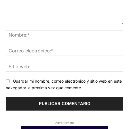
Comentario:
No
Co
ele
Sit
we
Guardar mi nombre, correo electrónico y sitio web en este
navegador la próxima vez que comente.
- Advertisment -