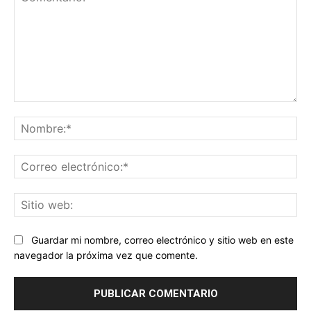
Comentario:
No
Co
ele
Sit
we
Guardar mi nombre, correo electrónico y sitio web en este
navegador la próxima vez que comente.