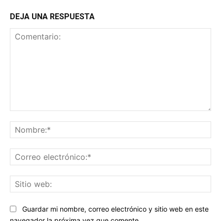
DEJA UNA RESPUESTA
Comentario:
No
Co
ele
Sit
we
Guardar mi nombre, correo electrónico y sitio web en este
navegador la próxima vez que comente.