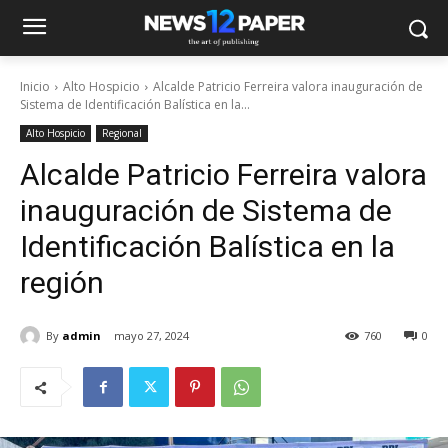
Inicio
Alto Hospicio
Alcalde Patricio Ferreira valora inauguración de
Sistema de Identificación Balística en la...
Alto Hospicio
Regional
Alcalde Patricio Ferreira valora
inauguración de Sistema de
Identificación Balística en la
región
By
admin
mayo 27, 2024
760
0