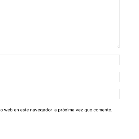
Nombre:
Correo
electróni
Sitio
web:
itio web en este navegador la próxima vez que comente.