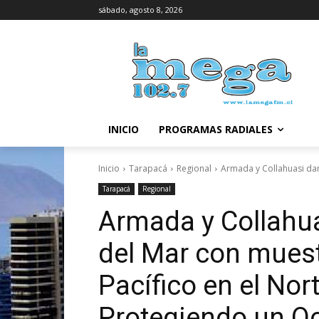
sábado, agosto 8, 2026
INICIO
PROGRAMAS RADIALES
Inicio
Tarapacá
Regional
Armada y Collahuasi dan
Tarapacá
Regional
Armada y Collahua
del Mar con muest
Pacífico en el Nort
Protegiendo un O