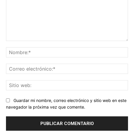
Comentario:
No
Co
ele
Sit
we
Guardar mi nombre, correo electrónico y sitio web en este
navegador la próxima vez que comente.