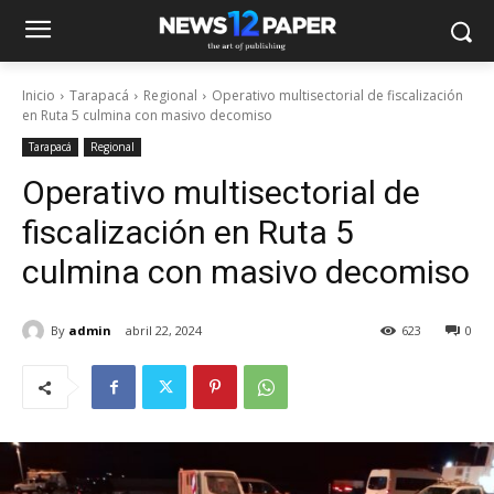
Inicio
Tarapacá
Regional
Operativo multisectorial de fiscalización
en Ruta 5 culmina con masivo decomiso
Tarapacá
Regional
Operativo multisectorial de
fiscalización en Ruta 5
culmina con masivo decomiso
By
admin
abril 22, 2024
623
0