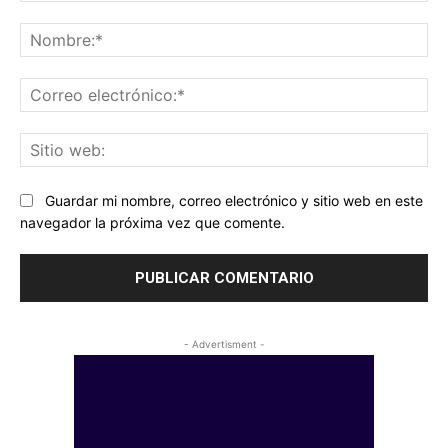
Comentario:
No
Co
ele
Sit
we
Guardar mi nombre, correo electrónico y sitio web en este
navegador la próxima vez que comente.
- Advertisment -