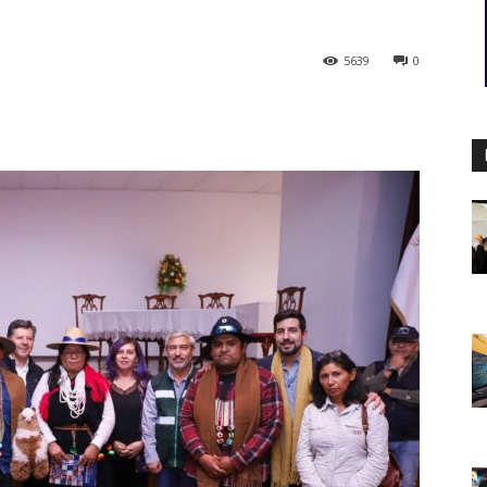
5639
0