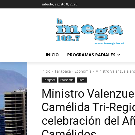
sábado, agosto 8, 2026
INICIO
PROGRAMAS RADIALES
Inicio
Tarapacá
Economía
Ministro Valenzuela en
Tarapacá
Economía
Local
Ministro Valenzu
Camélida Tri-Regio
celebración del Añ
Camélidos