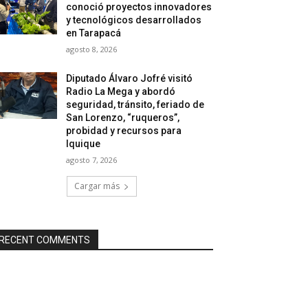
conoció proyectos innovadores
y tecnológicos desarrollados
en Tarapacá
agosto 8, 2026
Diputado Álvaro Jofré visitó
Radio La Mega y abordó
seguridad, tránsito, feriado de
San Lorenzo, “ruqueros”,
probidad y recursos para
Iquique
agosto 7, 2026
Cargar más
RECENT COMMENTS