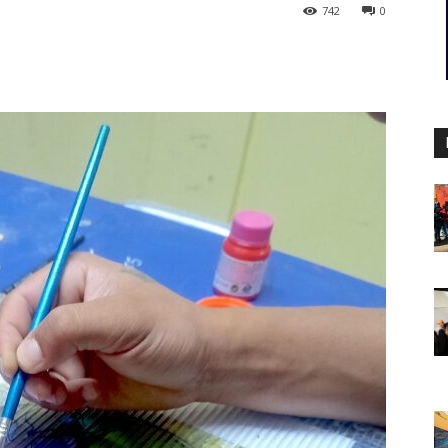
742
0