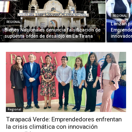
REGIONAL
REGIONAL
Lanzan p
Bienes Nacionales denuncia falsificación de
Emprended
supuesta orden de desalojo en La Tirana
innovador
Regional
Tarapacá Verde: Emprendedores enfrentan
la crisis climática con innovación