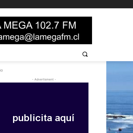
io
- Advertisment -