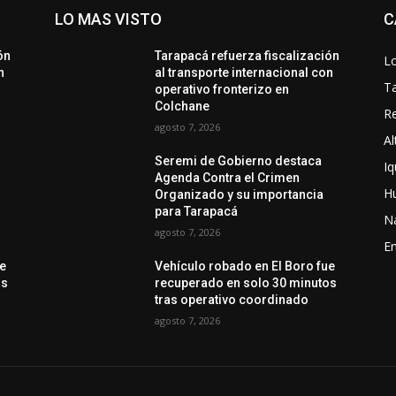
LO MAS VISTO
C
ón
Tarapacá refuerza fiscalización
Lo
n
al transporte internacional con
T
operativo fronterizo en
Colchane
Re
agosto 7, 2026
Al
Seremi de Gobierno destaca
Iq
Agenda Contra el Crimen
H
Organizado y su importancia
para Tarapacá
N
agosto 7, 2026
En
ue
Vehículo robado en El Boro fue
os
recuperado en solo 30 minutos
tras operativo coordinado
agosto 7, 2026