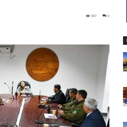
307
0