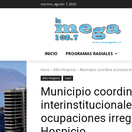
viernes, agosto 7, 2026
INICIO
PROGRAMAS RADIALES
Inicio
Alto Hospicio
Municipio coordina acciones in
Alto Hospicio
Local
Municipio coordi
interinstitucional
ocupaciones irreg
Hospicio