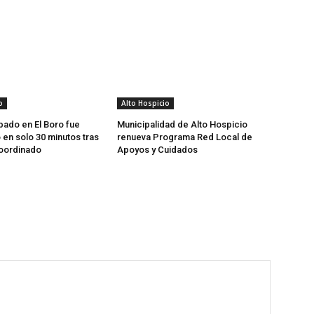
o
Alto Hospicio
bado en El Boro fue
Municipalidad de Alto Hospicio
en solo 30 minutos tras
renueva Programa Red Local de
coordinado
Apoyos y Cuidados