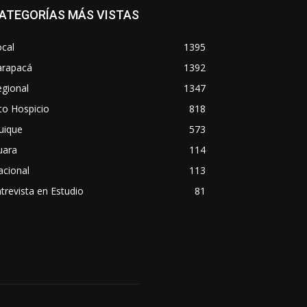
ATEGORÍAS MÁS VISTAS
cal
1395
arapacá
1392
gional
1347
to Hospicio
818
uique
573
uara
114
acional
113
trevista en Estudio
81