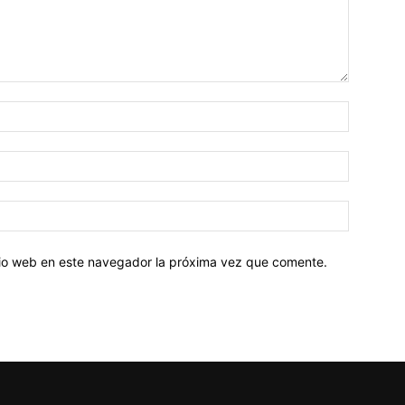
Nombre:
Correo
electróni
Sitio
web:
itio web en este navegador la próxima vez que comente.