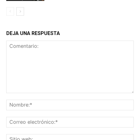
DEJA UNA RESPUESTA
Comentario:
No
Co
ele
Sit