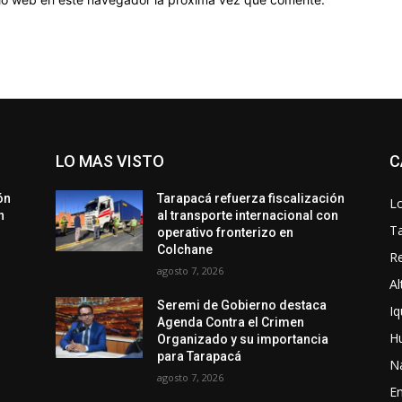
LO MAS VISTO
C
ón
Tarapacá refuerza fiscalización
Lo
n
al transporte internacional con
T
operativo fronterizo en
Colchane
Re
agosto 7, 2026
Al
Seremi de Gobierno destaca
Iq
Agenda Contra el Crimen
H
Organizado y su importancia
para Tarapacá
N
agosto 7, 2026
En