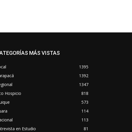
ATEGORÍAS MÁS VISTAS
cal
1395
arapacá
1392
gional
1347
to Hospicio
818
uique
573
uara
114
acional
113
trevista en Estudio
81