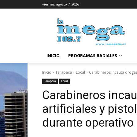
viernes, agosto 7, 2026
INICIO
PROGRAMAS RADIALES
Inicio
Tarapacá
Local
Carabineros incauta drogas,
Tarapacá
Local
Carabineros incau
artificiales y pis
durante operativo