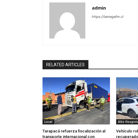
admin
https://lamegafm.cl
RELATED ARTICLES
Local
Alto Hospici
Tarapacá refuerza fiscalización al
Vehículo ro
transporte internacional con
recuperado 