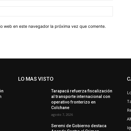
Sitio
web:
itio web en este navegador la próxima vez que comente.
LO MAS VISTO
C
ón
Tarapacá refuerza fiscalización
Lo
n
al transporte internacional con
T
operativo fronterizo en
Colchane
Re
agosto 7, 2026
Al
Seremi de Gobierno destaca
Iq