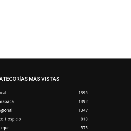
ATEGORÍAS MÁS VISTAS
cal
1395
arapacá
1392
gional
1347
to Hospicio
818
uique
573