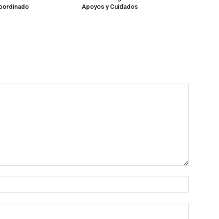
coordinado
Apoyos y Cuidados
Nombre:
Correo
electróni