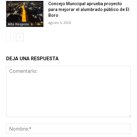
Concejo Municipal aprueba proyecto
para mejorar el alumbrado público de El
Boro
agosto 6, 2026
Alto Hospicio
DEJA UNA RESPUESTA
Comentario:
No