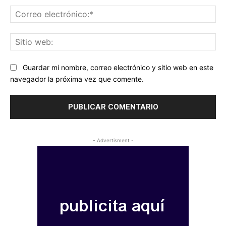
Co
ele
Sit
we
Guardar mi nombre, correo electrónico y sitio web en este
navegador la próxima vez que comente.
- Advertisment -