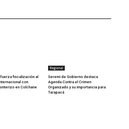
Regional
fuerza fiscalización al
Seremi de Gobierno destaca
internacional con
Agenda Contra el Crimen
ronterizo en Colchane
Organizado y su importancia para
Tarapacá