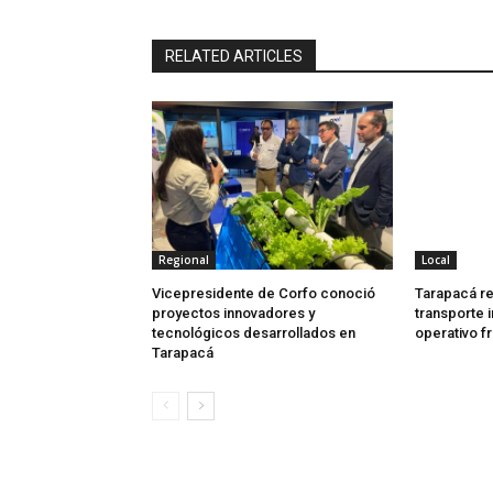
RELATED ARTICLES
Regional
Local
Vicepresidente de Corfo conoció
Tarapacá re
proyectos innovadores y
transporte 
tecnológicos desarrollados en
operativo f
Tarapacá