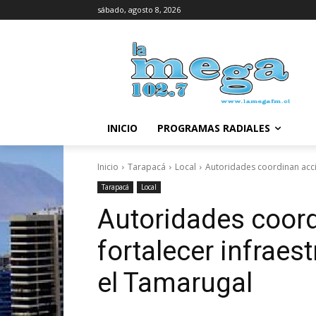
sábado, agosto 8, 2026
INICIO
PROGRAMAS RADIALES
Inicio
Tarapacá
Local
Autoridades coordinan acci
Tarapacá
Local
Autoridades coor
fortalecer infraes
el Tamarugal