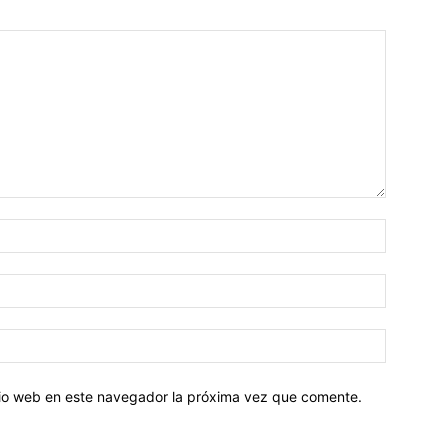
Nombre:
Correo
electróni
Sitio
web:
itio web en este navegador la próxima vez que comente.