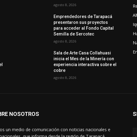
agosto 8, 2026
Re
Al
Emprendedores de Tarapacá
presentaron sus proyectos
Iq
l
para acceder al Fondo Capital
H
Semilla de Sercotec
agosto 8, 2026
N
En
Sala de Arte Casa Collahuasi
n
inicia el Mes de la Minería con
el
experiencia interactiva sobre el
cobre
agosto 8, 2026
BRE NOSOTROS
S
s un medio de comunicación con noticias nacionales e
rnacionales, que informa desde la región de Tarapacá