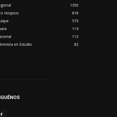
gional
1350
to Hospicio
818
uique
573
uara
114
acional
113
trevista en Estudio
82
IGUÉNOS