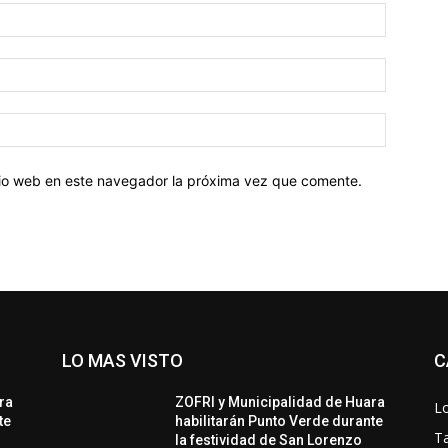
Nombre:
Correo
electróni
Sitio
web:
itio web en este navegador la próxima vez que comente.
LO MAS VISTO
C
ra
ZOFRI y Municipalidad de Huara
Lo
te
habilitarán Punto Verde durante
T
la festividad de San Lorenzo