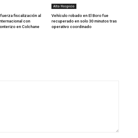
Alto Hospicio
fuerza fiscalización al
Vehículo robado en El Boro fue
internacional con
recuperado en solo 30 minutos tras
ronterizo en Colchane
operativo coordinado