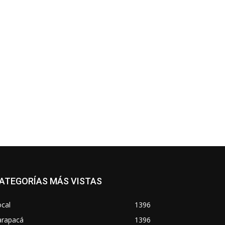
*
co:*
ATEGORÍAS MÁS VISTAS
cal
1396
arapacá
1396