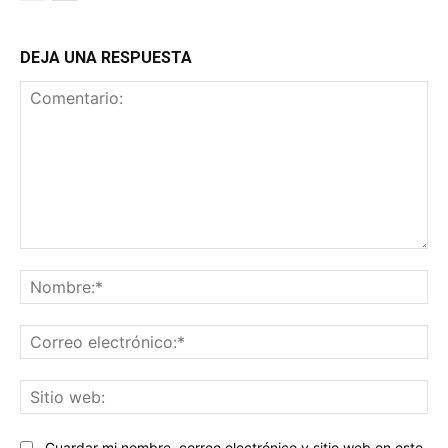
DEJA UNA RESPUESTA
Comentario:
No
Co
ele
Sit
we
Guardar mi nombre, correo electrónico y sitio web en este