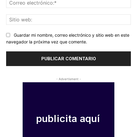
Co
ele
Sit
we
Guardar mi nombre, correo electrónico y sitio web en este
navegador la próxima vez que comente.
- Advertisment -