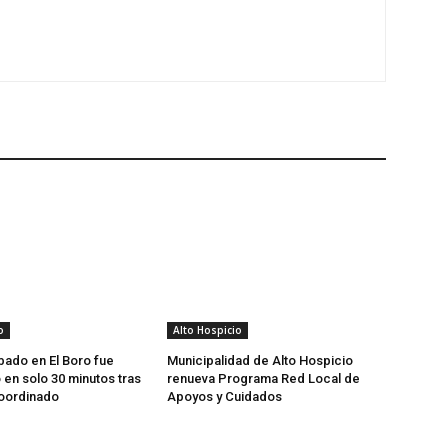
o
Alto Hospicio
bado en El Boro fue
Municipalidad de Alto Hospicio
en solo 30 minutos tras
renueva Programa Red Local de
coordinado
Apoyos y Cuidados