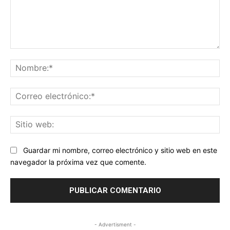
Comentario:
No
Co
ele
Sit
we
Guardar mi nombre, correo electrónico y sitio web en este
navegador la próxima vez que comente.
- Advertisment -