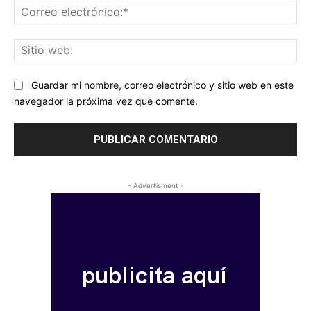
Co
ele
Sit
we
Guardar mi nombre, correo electrónico y sitio web en este
navegador la próxima vez que comente.
- Advertisment -