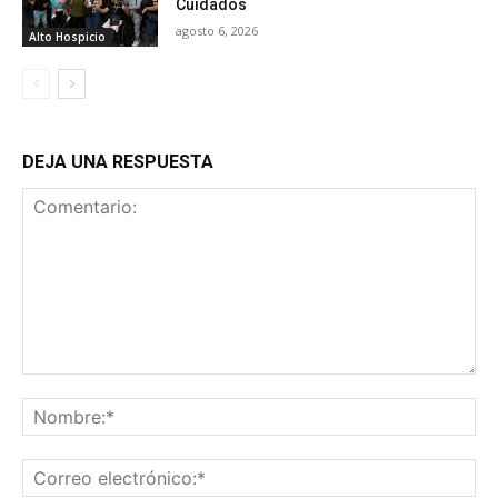
Cuidados
agosto 6, 2026
Alto Hospicio
DEJA UNA RESPUESTA
Comentario:
No
Co
ele